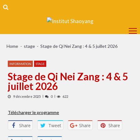
Skip
Skip
to
to
navigation
content
Home
stage
Stage de Qi Nei Zang : 4 & 5 juillet 2026
INFORMATION
STAGE
Stage de Qi Nei Zang : 4 & 5
juillet 2026
9 décembre 2025
0
622
Télécharger le programme
Share
Tweet
Share
Share