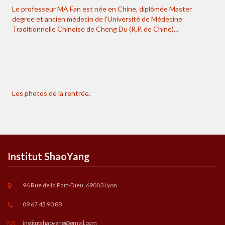
Le professeur MA Fan est née en Chine, diplômée Master
degree et ancien médecin de l'Université de Médecine
Traditionnelle Chinoise de Cheng Du (R.P. de Chine)...
Les photos de la rentrée.
Institut ShaoYang
96 Rue de la Part-Dieu, 69003 Lyon
09 67 45 90 88
institutshaoyang@gmail.com