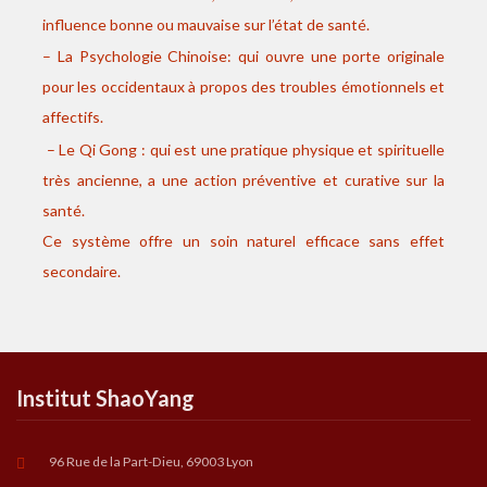
influence bonne ou mauvaise sur l’état de santé.
– La Psychologie Chinoise: qui ouvre une porte originale
pour les occidentaux à propos des troubles émotionnels et
affectifs.
– Le Qi Gong : qui est une pratique physique et spirituelle
très ancienne, a une action préventive et curative sur la
santé.
Ce système offre un soin naturel efficace sans effet
secondaire.
Institut ShaoYang
96 Rue de la Part-Dieu, 69003 Lyon